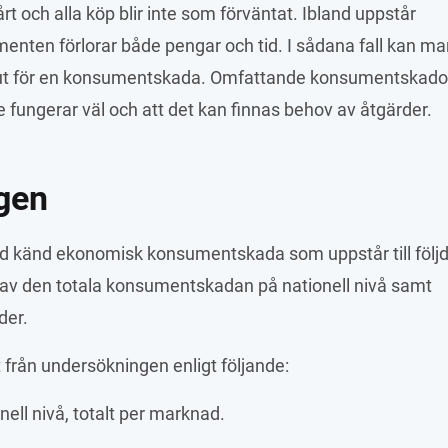
 och alla köp blir inte som förväntat. Ibland uppstår 
menten förlorar både pengar och tid. I sådana fall kan ma
 ut för en konsumentskada. Omfattande konsumentskador
e fungerar väl och att det kan finnas behov av åtgärder.
gen
lad känd ekonomisk konsumentskada som uppstår till följd
g av den totala konsumentskadan på nationell nivå samt 
er. 
t från undersökningen enligt följande:
ll nivå, totalt per marknad.