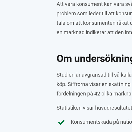
Att vara konsument kan vara svårt
problem som leder till att konsu
tala om att konsumenten råkat
en marknad indikerar att den int
Om undersöknin
Studien är avgränsad till så kal
köp. Siffrorna visar en skattnin
fördelningen på 42 olika marknad
Statistiken visar huvudresultate
Konsumentskada på natione