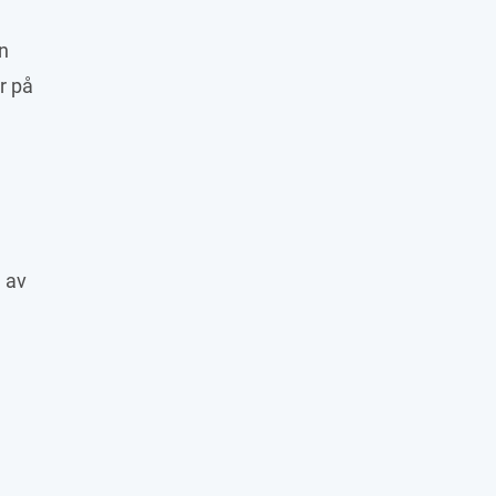
n 
 på 
 av 