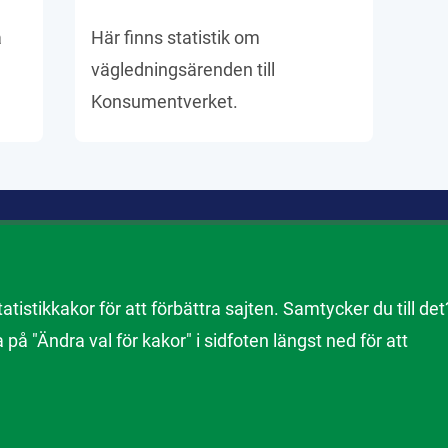
a
Här finns statistik om
vägledningsärenden till
Konsumentverket.
istikkakor för att förbättra sajten. Samtycker du till det
tistik om inkomna anmälningar, vägledningsärenden och resultat
a på "Ändra val för kakor" i sidfoten längst ned för att
fter olika typer av data, filtrera och jämföra resultat.
ebbtjänster
Behandling av personuppgifter
Tillgänglighetsredogörel