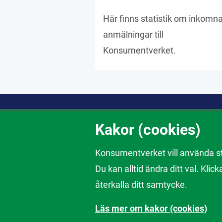
Här finns statistik om inkomn
anmälningar till
Konsumentverket.
Kakor (cookies)
Om webbtjänsten
Konsumentverket vill använda stat
Här hittar du Konsumentverkets sta
Du kan alltid ändra ditt val. Klick
utvalda undersökningar. Du kan söka e
återkalla ditt samtycke.
Kakor
Ändra val av kakor
Om våra w
Läs mer om kakor (cookies)